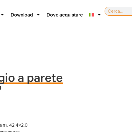
Download
Dove acquistare
gio a parete
m
iam. 42,4×2,0