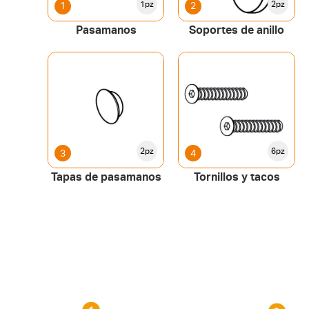
1pz
2pz
1
2
Pasamanos
Soportes de anillo
2pz
6pz
3
4
Tapas de pasamanos
Tornillos y tacos