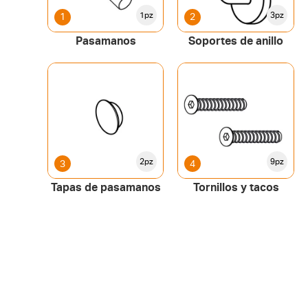
1pz
3pz
1
2
Pasamanos
Soportes de anillo
2pz
9pz
3
4
Tapas de pasamanos
Tornillos y tacos