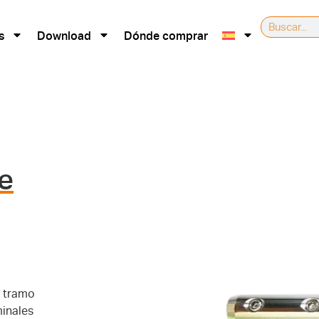
s
Download
Dónde comprar
e
n tramo
minales