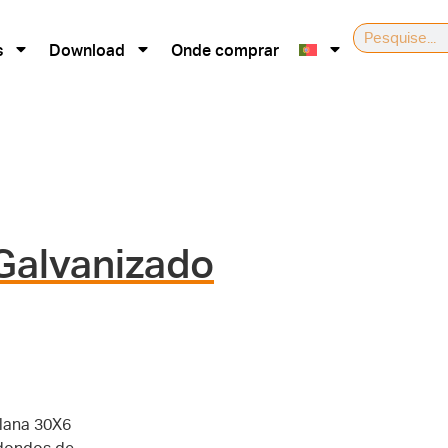
s
Download
Onde comprar
Galvanizado
lana 30X6